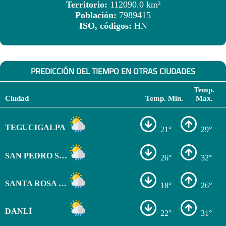
Territorio:
112090.0 km²
Población:
7989415
ISO, códigos:
HN
PREDICCIÓN DEL TIEMPO EN OTRAS CIUDADES
Temp.
Ciudad
Temp. Min.
Max.
TEGUCIGALPA
21°
29°
SAN PEDRO SULA
26°
32°
SANTA ROSA DE COPÁN
18°
26°
DANLÍ
22°
31°