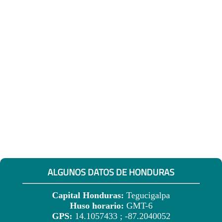
ALGUNOS DATOS DE HONDURAS
Capital Honduras:
Tegucigalpa
Huso horario:
GMT-6
GPS:
14.1057433 ; -87.2040052