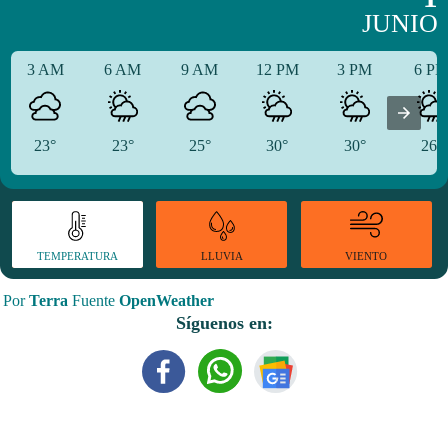
JUNIO
3 AM
6 AM
9 AM
12 PM
3 PM
6 P
23°
23°
25°
30°
30°
26°
TEMPERATURA
VIENTO
LLUVIA
Por
Terra
Fuente
OpenWeather
Síguenos en: