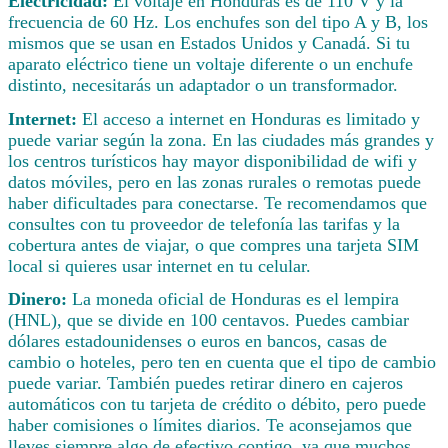
Electricidad:
El voltaje en Honduras es de 110 V y la
frecuencia de 60 Hz. Los enchufes son del tipo A y B, los
mismos que se usan en Estados Unidos y Canadá. Si tu
aparato eléctrico tiene un voltaje diferente o un enchufe
distinto, necesitarás un adaptador o un transformador.
Internet:
El acceso a internet en Honduras es limitado y
puede variar según la zona. En las ciudades más grandes y
los centros turísticos hay mayor disponibilidad de wifi y
datos móviles, pero en las zonas rurales o remotas puede
haber dificultades para conectarse. Te recomendamos que
consultes con tu proveedor de telefonía las tarifas y la
cobertura antes de viajar, o que compres una tarjeta SIM
local si quieres usar internet en tu celular.
Dinero:
La moneda oficial de Honduras es el lempira
(HNL), que se divide en 100 centavos. Puedes cambiar
dólares estadounidenses o euros en bancos, casas de
cambio o hoteles, pero ten en cuenta que el tipo de cambio
puede variar. También puedes retirar dinero en cajeros
automáticos con tu tarjeta de crédito o débito, pero puede
haber comisiones o límites diarios. Te aconsejamos que
lleves siempre algo de efectivo contigo, ya que muchos