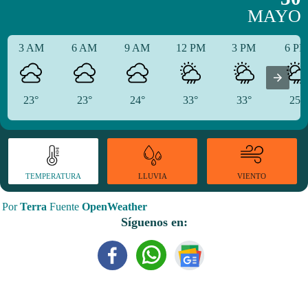
MAYO
3 AM
6 AM
9 AM
12 PM
3 PM
6 P
23°
23°
24°
33°
33°
25°
TEMPERATURA
VIENTO
LLUVIA
Por
Terra
Fuente
OpenWeather
Síguenos en: