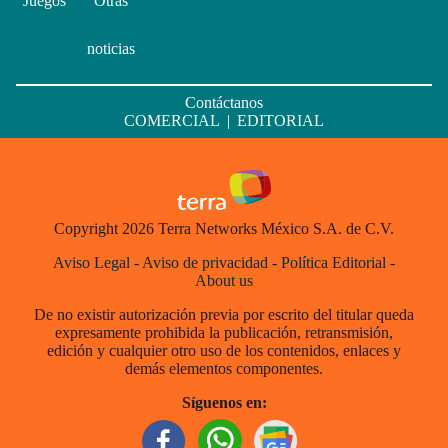
Juegos
Otras
noticias
Contáctanos
COMERCIAL
|
EDITORIAL
Copyright 2026 Terra Networks México S.A. de C.V.
Aviso Legal
-
Aviso de privacidad
-
Política Editorial
-
About us
De no existir autorización previa por escrito del titular queda
expresamente prohibida la publicación, retransmisión,
edición y cualquier otro uso de los contenidos, enlaces y
demás elementos componentes.
Síguenos en: