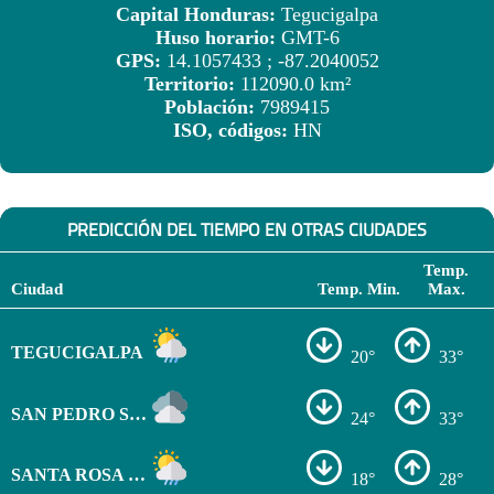
Capital Honduras:
Tegucigalpa
Huso horario:
GMT-6
GPS:
14.1057433 ; -87.2040052
Territorio:
112090.0 km²
Población:
7989415
ISO, códigos:
HN
PREDICCIÓN DEL TIEMPO EN OTRAS CIUDADES
Temp.
Ciudad
Temp. Min.
Max.
TEGUCIGALPA
20°
33°
SAN PEDRO SULA
24°
33°
SANTA ROSA DE COPÁN
18°
28°