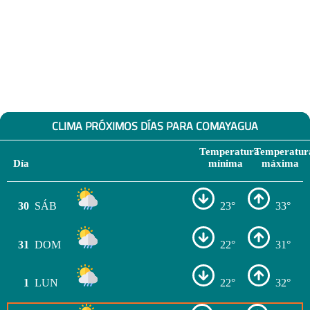
CLIMA PRÓXIMOS DÍAS PARA COMAYAGUA
Temperatura
Temperatur
Día
mínima
máxima
30
SÁB
23°
33°
31
DOM
22°
31°
1
LUN
22°
32°