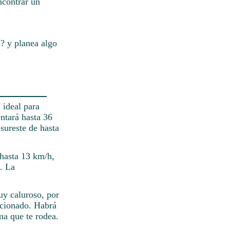
ncontrar un
? y planea algo
 ideal para
entará hasta 36
sureste de hasta
 hasta 13 km/h,
o. La
uy caluroso, por
icionado. Habrá
ma que te rodea.