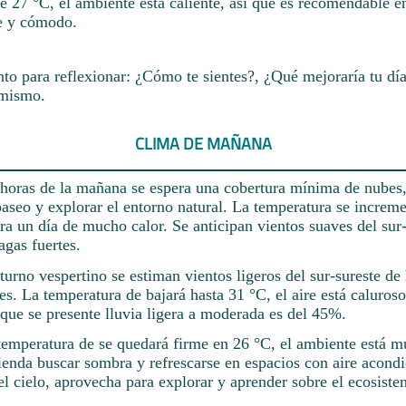
e 27 °C, el ambiente está caliente, así que es recomendable e
te y cómodo.
 para reflexionar: ¿Cómo te sientes?, ¿Qué mejoraría tu día
 mismo.
CLIMA DE MAÑANA
 horas de la mañana se espera una cobertura mínima de nubes,
paseo y explorar el entorno natural. La temperatura se increm
ra un día de mucho calor. Se anticipan vientos suaves del sur-
agas fuertes.
turno vespertino se estiman vientos ligeros del sur-sureste de
tes. La temperatura de bajará hasta 31 °C, el aire está caluros
que se presente lluvia ligera a moderada es del 45%.
 temperatura de se quedará firme en 26 °C, el ambiente está m
ienda buscar sombra y refrescarse en espacios con aire acond
l cielo, aprovecha para explorar y aprender sobre el ecosiste