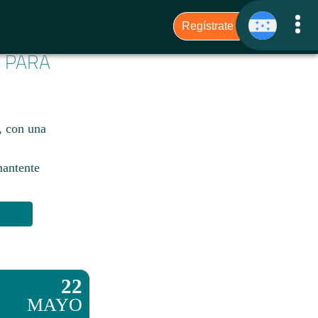
6 PARA
, con una
mantente
22
MAYO