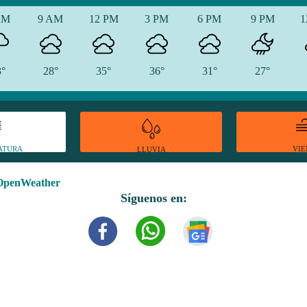
AM
9 AM
12 PM
3 PM
6 PM
9 PM
1
3°
28°
35°
36°
31°
27°
ATURA
VI
LLUVIA
OpenWeather
Síguenos en: