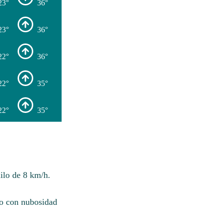
23°
36°
23°
36°
22°
36°
22°
35°
22°
35°
ilo de 8 km/h.
o con nubosidad