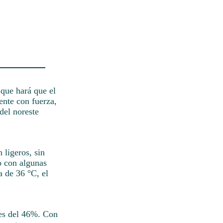
 que hará que el
ente con fuerza,
del noreste
 ligeros, sin
o con algunas
a de 36 °C, el
 es del 46%. Con