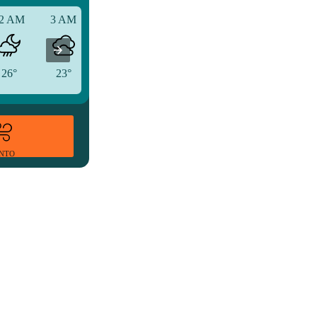
2 AM
3 AM
6 AM
26°
23°
23°
ENTO