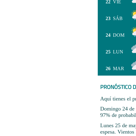
22
VIE
23
SÁB
24
DOM
25
LUN
26
MAR
PRONÓSTICO D
Aquí tienes el p
Domingo 24 de m
97% de probabili
Lunes 25 de may
espesa. Vientos 