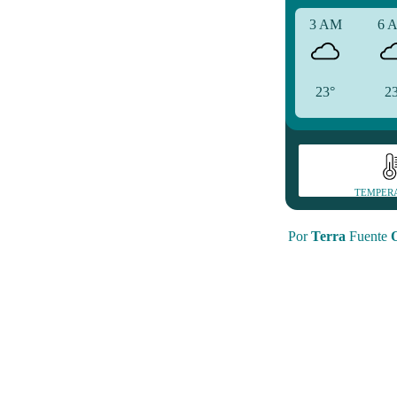
3 AM
6 
23°
2
TEMPER
Por
Terra
Fuente