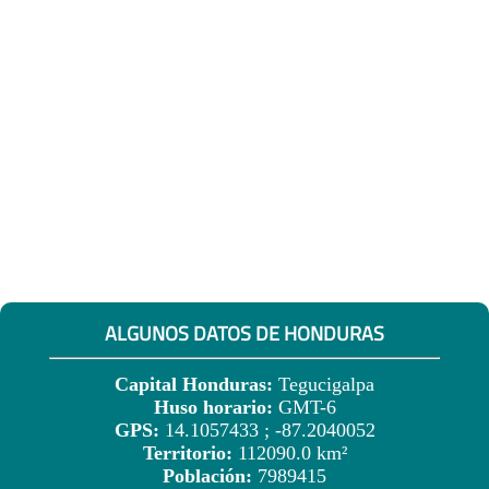
ALGUNOS DATOS DE HONDURAS
Capital Honduras:
Tegucigalpa
Huso horario:
GMT-6
GPS:
14.1057433 ; -87.2040052
Territorio:
112090.0 km²
Población:
7989415