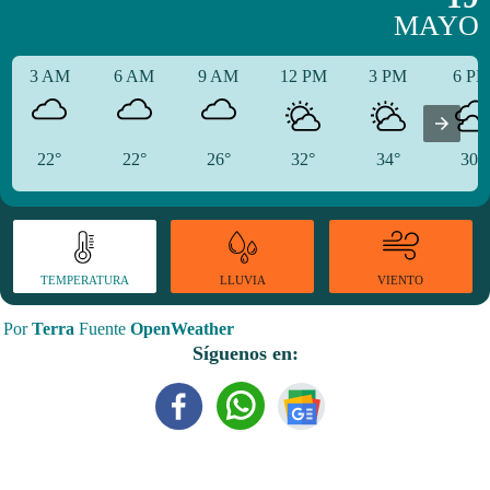
MAYO
3 AM
6 AM
9 AM
12 PM
3 PM
6 P
22°
22°
26°
32°
34°
30°
TEMPERATURA
VIENTO
LLUVIA
Por
Terra
Fuente
OpenWeather
Síguenos en: