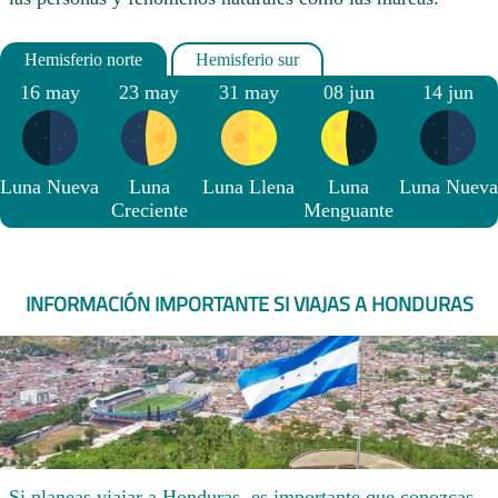
16 may
23 may
31 may
08 jun
14 jun
Luna Nueva
Luna
Luna Llena
Luna
Luna Nueva
Creciente
Menguante
INFORMACIÓN IMPORTANTE SI VIAJAS A HONDURAS
Si planeas viajar a Honduras, es importante que conozcas