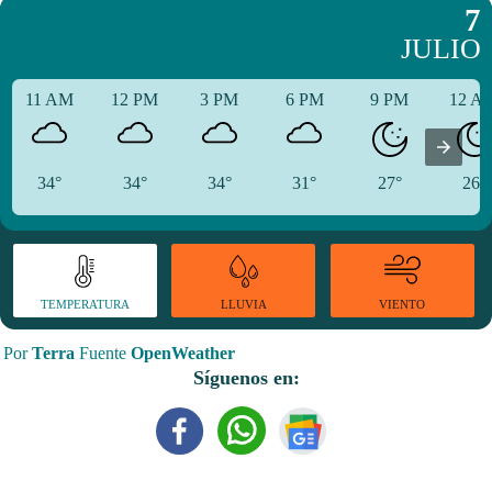
7
JULIO
11 AM
12 PM
3 PM
6 PM
9 PM
12 A
34°
34°
34°
31°
27°
26°
TEMPERATURA
VIENTO
LLUVIA
Por
Terra
Fuente
OpenWeather
Síguenos en: