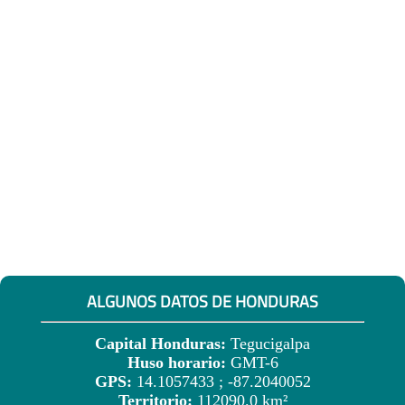
ALGUNOS DATOS DE HONDURAS
Capital Honduras:
Tegucigalpa
Huso horario:
GMT-6
GPS:
14.1057433 ; -87.2040052
Territorio:
112090.0 km²