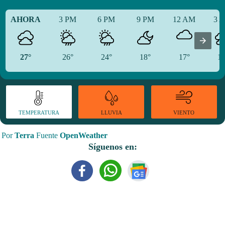
AHORA
3 PM
6 PM
9 PM
12 AM
3 
27°
26°
24°
18°
17°
16
TEMPERATURA
VIENTO
LLUVIA
Por
Terra
Fuente
OpenWeather
Síguenos en: