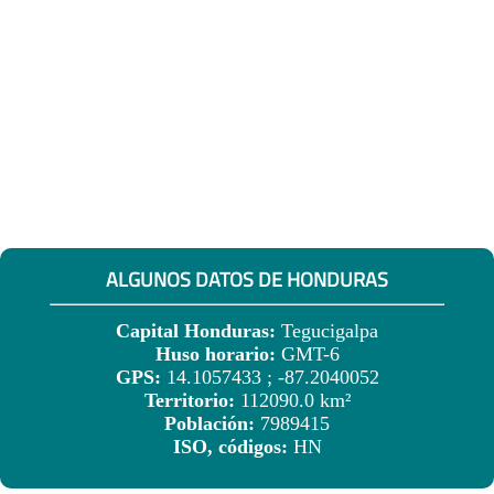
ALGUNOS DATOS DE HONDURAS
Capital Honduras:
Tegucigalpa
Huso horario:
GMT-6
GPS:
14.1057433 ; -87.2040052
Territorio:
112090.0 km²
Población:
7989415
ISO, códigos:
HN