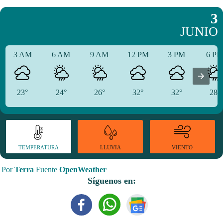
3
JUNIO
3 AM
6 AM
9 AM
12 PM
3 PM
6 P
23°
24°
26°
32°
32°
28°
TEMPERATURA
VIENTO
LLUVIA
Por
Terra
Fuente
OpenWeather
Síguenos en: