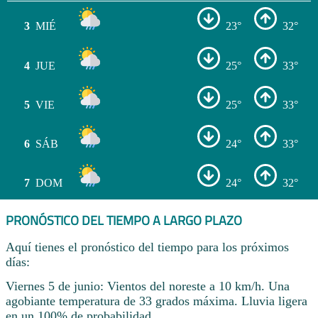
3
MIÉ
23°
32°
4
JUE
25°
33°
5
VIE
25°
33°
6
SÁB
24°
33°
7
DOM
24°
32°
PRONÓSTICO DEL TIEMPO A LARGO PLAZO
Aquí tienes el pronóstico del tiempo para los próximos
días:
Viernes 5 de junio: Vientos del noreste a 10 km/h. Una
agobiante temperatura de 33 grados máxima. Lluvia ligera
en un 100% de probabilidad.