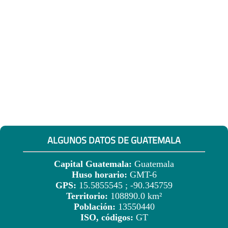
ALGUNOS DATOS DE GUATEMALA
Capital Guatemala:
Guatemala
Huso horario:
GMT-6
GPS:
15.5855545 ; -90.345759
Territorio:
108890.0 km²
Población:
13550440
ISO, códigos:
GT