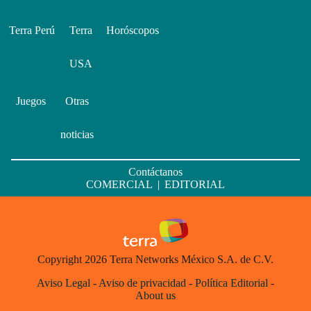
Terra Perú
Terra
Horóscopos
USA
Juegos
Otras
noticias
Contáctanos
COMERCIAL
|
EDITORIAL
Copyright 2026 Terra Networks México S.A. de C.V.
Aviso Legal
-
Aviso de privacidad
-
Política Editorial
-
About us