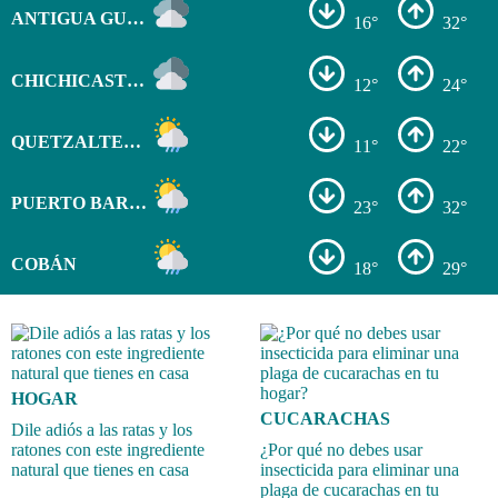
ANTIGUA GUATEMALA
16°
32°
CHICHICASTENANGO
12°
24°
QUETZALTENANGO
11°
22°
PUERTO BARRIOS
23°
32°
COBÁN
18°
29°
HOGAR
CUCARACHAS
Dile adiós a las ratas y los
ratones con este ingrediente
¿Por qué no debes usar
natural que tienes en casa
insecticida para eliminar una
plaga de cucarachas en tu