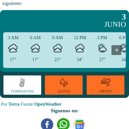
siguiente:
3
JUNIO
3 AM
6 AM
9 AM
12 PM
3 PM
6 P
17°
17°
21°
34°
27°
24°
TEMPERATURA
VIENTO
LLUVIA
Por
Terra
Fuente
OpenWeather
Síguenos en: