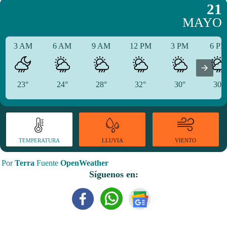
21
MAYO
3 AM
6 AM
9 AM
12 PM
3 PM
6 P
23°
24°
28°
32°
30°
30°
TEMPERATURA
VIENTO
LLUVIA
Por
Terra
Fuente
OpenWeather
Síguenos en: