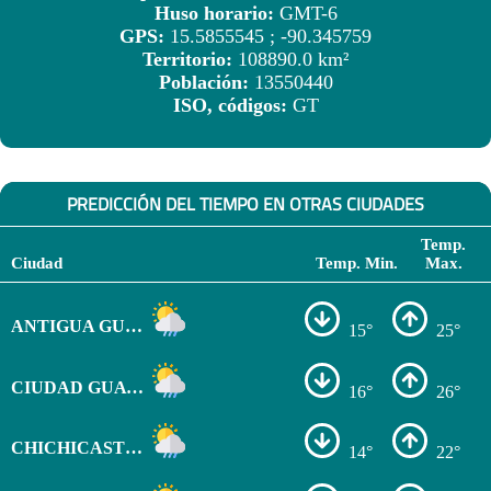
Huso horario:
GMT-6
GPS:
15.5855545 ; -90.345759
Territorio:
108890.0 km²
Población:
13550440
ISO, códigos:
GT
PREDICCIÓN DEL TIEMPO EN OTRAS CIUDADES
Temp.
Ciudad
Temp. Min.
Max.
ANTIGUA GUATEMALA
15°
25°
CIUDAD GUATEMALA
16°
26°
CHICHICASTENANGO
14°
22°