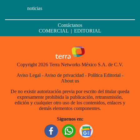
noticias
Contáctanos
COMERCIAL
|
EDITORIAL
Copyright 2026 Terra Networks México S.A. de C.V.
Aviso Legal
-
Aviso de privacidad
-
Política Editorial
-
About us
De no existir autorización previa por escrito del titular queda
expresamente prohibida la publicación, retransmisión,
edición y cualquier otro uso de los contenidos, enlaces y
demás elementos componentes.
Síguenos en: