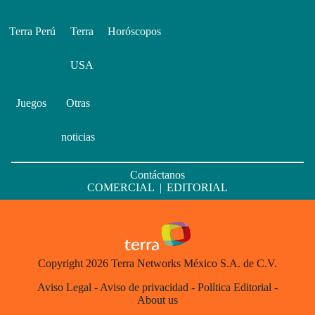
Terra Perú
Terra
Horóscopos
USA
Juegos
Otras
noticias
Contáctanos
COMERCIAL
|
EDITORIAL
Copyright 2026 Terra Networks México S.A. de C.V.
Aviso Legal
-
Aviso de privacidad
-
Política Editorial
-
About us