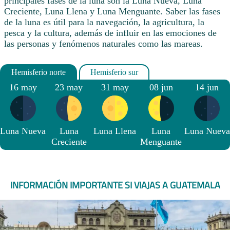
principales fases de la luna son la Luna Nueva, Luna
Creciente, Luna Llena y Luna Menguante. Saber las fases
de la luna es útil para la navegación, la agricultura, la
pesca y la cultura, además de influir en las emociones de
las personas y fenómenos naturales como las mareas.
16 may
23 may
31 may
08 jun
14 jun
Luna Nueva
Luna
Luna Llena
Luna
Luna Nueva
Creciente
Menguante
INFORMACIÓN IMPORTANTE SI VIAJAS A GUATEMALA