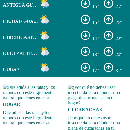
ANTIGUA GUATEMALA
15°
25°
CIUDAD GUATEMALA
16°
26°
CHICHICASTENANGO
14°
22°
QUETZALTENANGO
13°
20°
COBÁN
17°
31°
HOGAR
CUCARACHAS
Dile adiós a las ratas y los
ratones con este ingrediente
¿Por qué no debes usar
natural que tienes en casa
insecticida para eliminar una
plaga de cucarachas en tu