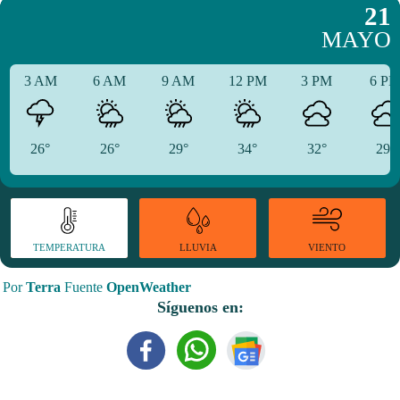
21
MAYO
3 AM
6 AM
9 AM
12 PM
3 PM
6 P
26°
26°
29°
34°
32°
29°
TEMPERATURA
VIENTO
LLUVIA
Por
Terra
Fuente
OpenWeather
Síguenos en: