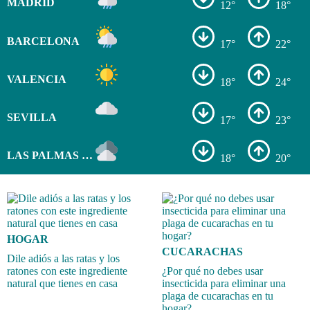
MADRID
12°
18°
BARCELONA
17°
22°
VALENCIA
18°
24°
SEVILLA
17°
23°
LAS PALMAS DE GRAN CANARIA
18°
20°
HOGAR
CUCARACHAS
Dile adiós a las ratas y los
ratones con este ingrediente
¿Por qué no debes usar
natural que tienes en casa
insecticida para eliminar una
plaga de cucarachas en tu
hogar?