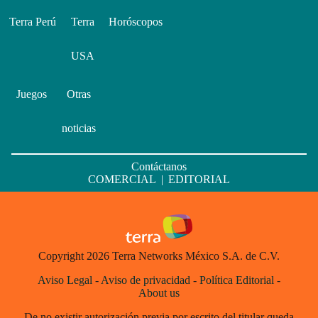
Terra Perú
Terra
Horóscopos
USA
Juegos
Otras
noticias
Contáctanos
COMERCIAL
|
EDITORIAL
Copyright 2026 Terra Networks México S.A. de C.V.
Aviso Legal
-
Aviso de privacidad
-
Política Editorial
-
About us
De no existir autorización previa por escrito del titular queda