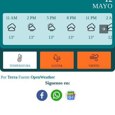
MAYO
11 AM
2 PM
5 PM
8 PM
11 PM
2 A
13°
13°
13°
13°
13°
12°
TEMPERATURA
VIENTO
LLUVIA
Por
Terra
Fuente
OpenWeather
Síguenos en: