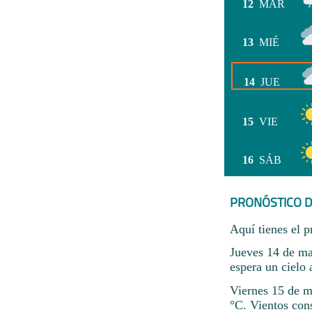
12
MAR
13
MIÉ
14
JUE
15
VIE
16
SÁB
PRONÓSTICO D
Aquí tienes el p
Jueves 14 de m
espera un cielo 
Viernes 15 de ma
°C. Vientos con