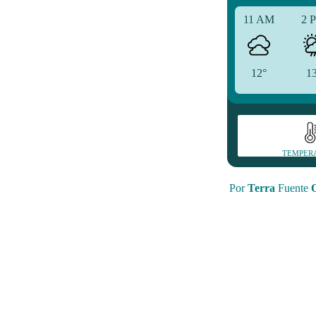
11 AM
2 
12°
1
TEMPER
Por
Terra
Fuente