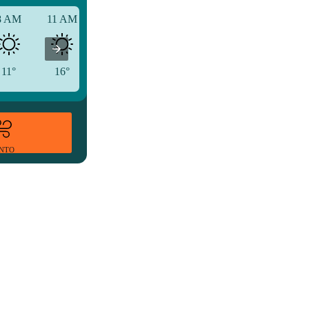
8 AM
11 AM
2 PM
11°
16°
19°
ENTO