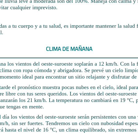
de lluvia leve a moderada son del 100%. Maneja con calma y
vitar cualquier imprevisto.
das a tu cuerpo y a tu salud, es importante mantener la salud f
l.
CLIMA DE MAÑANA
na los vientos del oeste-suroeste soplarán a 12 km/h. Con la 
 clima con ropa cómoda y abrigadora. Se prevé un cielo limpi
 momento ideal para encontrar un sitio relajante y disfrutar de 
arde el pronóstico muestra pocas nubes en el cielo, ideal para
ire libre con tus seres queridos. Los vientos del oeste-suroeste
anzarán los 21 km/h. La temperatura no cambiará en 19 °C, p
que tengas en mente.
l día los vientos del oeste-suroeste serán persistentes con una
/h, sin ser fuertes. Tendremos un cielo con nubosidad espes
á hasta el nivel de 16 °C, un clima equilibrado, sin extremos 