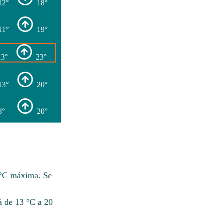
12°
18°
11°
19°
13°
23°
13°
20°
8°
20°
 °C máxima. Se
á de 13 °C a 20