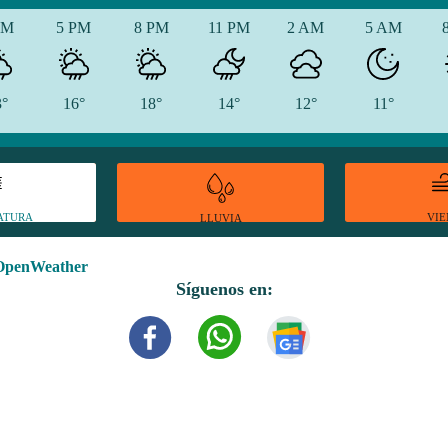
PM
5 PM
8 PM
11 PM
2 AM
5 AM
3°
16°
18°
14°
12°
11°
ATURA
VI
LLUVIA
OpenWeather
Síguenos en: