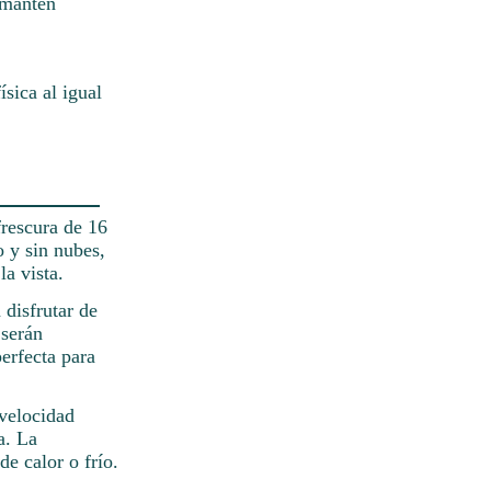
 mantén
ísica al igual
frescura de 16
o y sin nubes,
la vista.
 disfrutar de
 serán
erfecta para
 velocidad
a. La
de calor o frío.