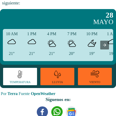
siguiente:
28
MAYO
10 AM
1 PM
4 PM
7 PM
10 PM
1 A
21°
21°
21°
20°
19°
19°
TEMPERATURA
VIENTO
LLUVIA
Por
Terra
Fuente
OpenWeather
Síguenos en: