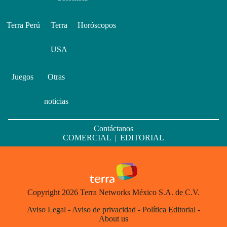
Terra Perú
Terra
Horóscopos
USA
Juegos
Otras
noticias
Contáctanos
COMERCIAL
|
EDITORIAL
Copyright 2026 Terra Networks México S.A. de C.V.
Aviso Legal
-
Aviso de privacidad
-
Política Editorial
-
About us