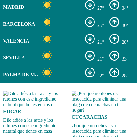
MADRID
27°
34°
BARCELONA
25°
30°
VALENCIA
21°
28°
SEVILLA
21°
33°
PALMA DE MALLORCA
22°
28°
HOGAR
CUCARACHAS
Dile adiós a las ratas y los
ratones con este ingrediente
¿Por qué no debes usar
natural que tienes en casa
insecticida para eliminar una
plaga de cucarachas en tu