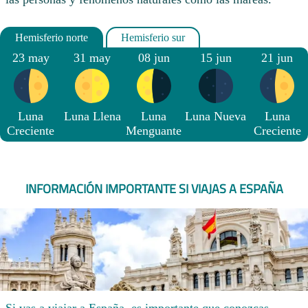
23 may
31 may
08 jun
15 jun
21 jun
Luna
Luna Llena
Luna
Luna Nueva
Luna
Creciente
Menguante
Creciente
INFORMACIÓN IMPORTANTE SI VIAJAS A ESPAÑA