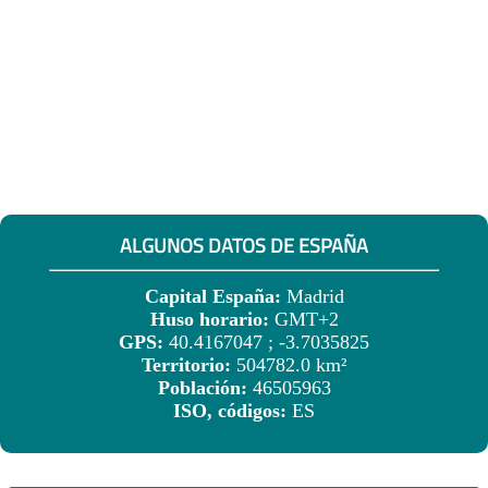
ALGUNOS DATOS DE ESPAÑA
Capital España:
Madrid
Huso horario:
GMT+2
GPS:
40.4167047 ; -3.7035825
Territorio:
504782.0 km²
Población:
46505963
ISO, códigos:
ES