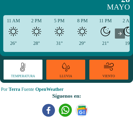
MAYO
11 AM
2 PM
5 PM
8 PM
11 PM
2 A
26°
28°
31°
29°
21°
19°
TEMPERATURA
VIENTO
LLUVIA
Por
Terra
Fuente
OpenWeather
Síguenos en: