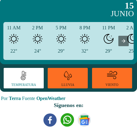
15
JUNIO
11 AM
2 PM
5 PM
8 PM
11 PM
2 A
22°
24°
29°
32°
29°
25°
TEMPERATURA
VIENTO
LLUVIA
Por
Terra
Fuente
OpenWeather
Síguenos en: