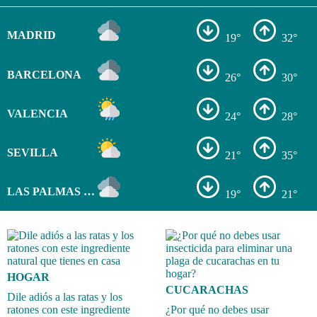
MADRID
19°
32°
BARCELONA
26°
30°
VALENCIA
24°
28°
SEVILLA
21°
35°
LAS PALMAS DE GRAN CANARIA
19°
21°
HOGAR
CUCARACHAS
Dile adiós a las ratas y los
ratones con este ingrediente
¿Por qué no debes usar