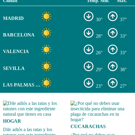
Ciudad
Temp. Min.
Max.
MADRID
30°
37°
BARCELONA
28°
33°
VALENCIA
26°
33°
SEVILLA
29°
38°
LAS PALMAS DE GRAN CANARIA
23°
27°
HOGAR
CUCARACHAS
Dile adiós a las ratas y los
ratones con este ingrediente
¿Por qué no debes usar