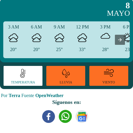
8
MAYO
3 AM
6 AM
9 AM
12 PM
3 PM
6 P
20°
20°
25°
33°
28°
23°
TEMPERATURA
VIENTO
LLUVIA
Por
Terra
Fuente
OpenWeather
Síguenos en: