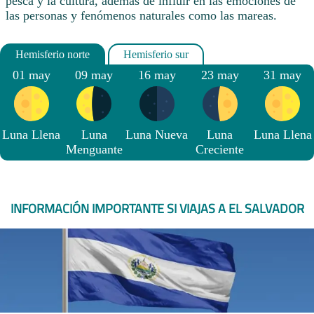
pesca y la cultura, además de influir en las emociones de
las personas y fenómenos naturales como las mareas.
01 may
09 may
16 may
23 may
31 may
Luna Llena
Luna
Luna Nueva
Luna
Luna Llena
Menguante
Creciente
INFORMACIÓN IMPORTANTE SI VIAJAS A EL SALVADOR