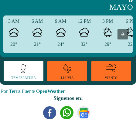
MAYO
3 AM
6 AM
9 AM
12 PM
3 PM
6 P
20°
21°
24°
32°
29°
22°
TEMPERATURA
VIENTO
LLUVIA
Por
Terra
Fuente
OpenWeather
Síguenos en: