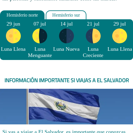
29 jun
07 jul
14 jul
21 jul
29 jul
Luna Llena
Luna
Luna Nueva
Luna
Luna Llena
Menguante
Creciente
INFORMACIÓN IMPORTANTE SI VIAJAS A EL SALVADOR
Si vas a viajar a El Salvador, es importante que conozcas