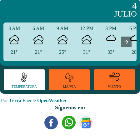
4
JULIO
3 AM
6 AM
9 AM
12 PM
3 PM
6 P
21°
21°
25°
31°
33°
28°
TEMPERATURA
VIENTO
LLUVIA
Por
Terra
Fuente
OpenWeather
Síguenos en: