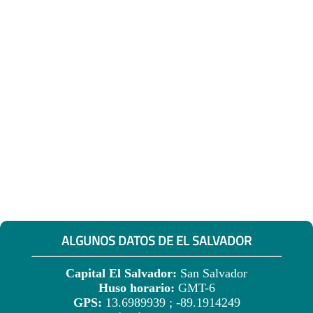
ALGUNOS DATOS DE EL SALVADOR
Capital El Salvador:
San Salvador
Huso horario:
GMT-6
GPS:
13.6989939 ; -89.1914249