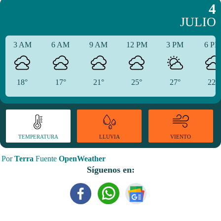
4
JULIO
3 AM
6 AM
9 AM
12 PM
3 PM
6 P
18°
17°
21°
25°
27°
22°
TEMPERATURA
VIENTO
LLUVIA
Por
Terra
Fuente
OpenWeather
Síguenos en: