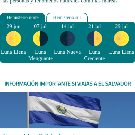
las personas y fenómenos naturales como las mareas.
29 jun
07 jul
14 jul
21 jul
29 jul
Luna Llena
Luna
Luna Nueva
Luna
Luna Llena
Menguante
Creciente
INFORMACIÓN IMPORTANTE SI VIAJAS A EL SALVADOR