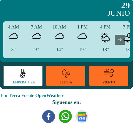
29
JUNIO
4 AM
7 AM
10 AM
1 PM
4 PM
7 P
8°
9°
14°
19°
18°
13°
TEMPERATURA
VIENTO
LLUVIA
Por
Terra
Fuente
OpenWeather
Síguenos en: