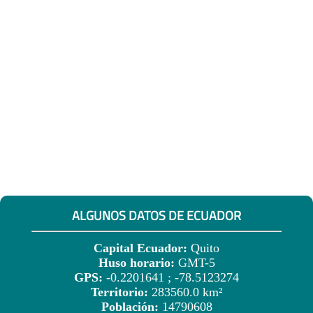
ALGUNOS DATOS DE ECUADOR
Capital Ecuador:
Quito
Huso horario:
GMT-5
GPS:
-0.2201641 ; -78.5123274
Territorio:
283560.0 km²
Población:
14790608