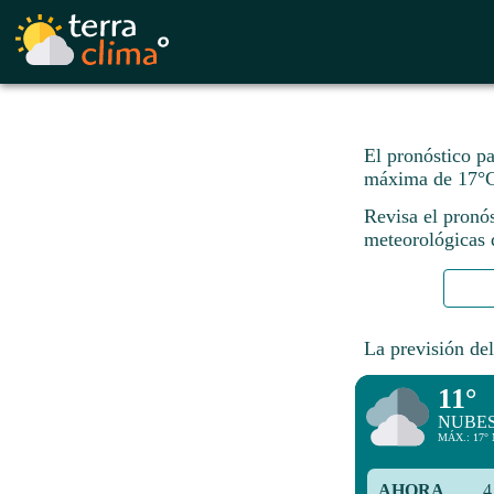
El pronóstico p
máxima de 17°C
Revisa el pronó
meteorológicas d
La previsión del
11°
NUBE
MÁX.: 17° 
AHORA
4