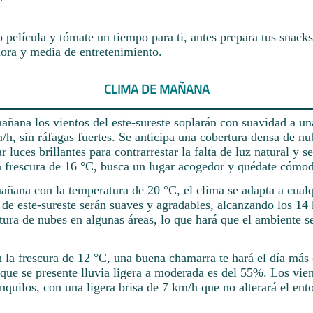
o película y tómate un tiempo para ti, antes prepara tus snacks
hora y media de entretenimiento.
CLIMA DE MAÑANA
añana los vientos del este-sureste soplarán con suavidad a un
, sin ráfagas fuertes. Se anticipa una cobertura densa de nub
 luces brillantes para contrarrestar la falta de luz natural y s
 frescura de 16 °C, busca un lugar acogedor y quédate cómo
mañana con la temperatura de 20 °C, el clima se adapta a cualq
 de este-sureste serán suaves y agradables, alcanzando los 14
rtura de nubes en algunas áreas, lo que hará que el ambiente 
n la frescura de 12 °C, una buena chamarra te hará el día má
que se presente lluvia ligera a moderada es del 55%. Los vien
anquilos, con una ligera brisa de 7 km/h que no alterará el ent