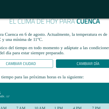
EL CLIMA DE HOY PARA
CUENCA
ara Cuenca en 6 de agosto. Actualmente, la temperatura es de
 y una mínima de 11°C.
stico del tiempo en todo momento y adáptate a las condicione
el día para estar siempre preparado.​
CAMBIAR CIUDAD
CAMBIAR DÍA
 tiempo para las próximas horas es la siguiente:
S
MÍN.: 11°
 AM
7 AM
10 AM
1 PM
4 PM
7 PM