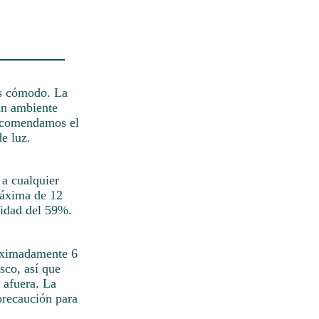
ás cómodo. La
 un ambiente
 recomendamos el
e luz.
 a cualquier
máxima de 12
lidad del 59%.
roximadamente 6
sco, así que
 afuera. La
precaución para