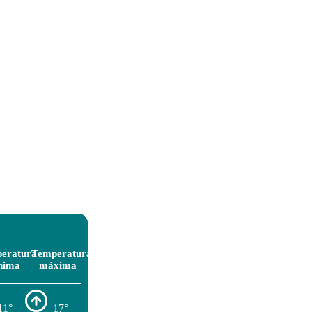
eratura
Temperatura
nima
máxima
11°
17°