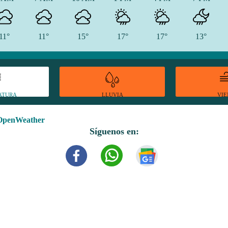
11°
11°
15°
17°
17°
13°
ATURA
VI
LLUVIA
OpenWeather
Síguenos en: