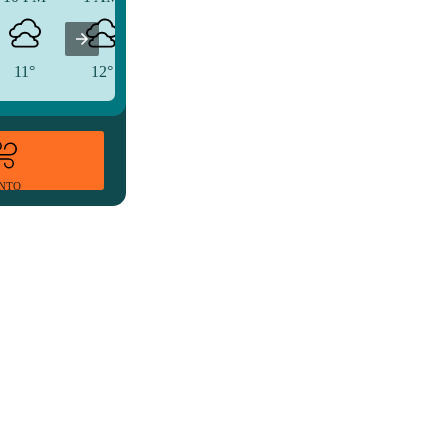
11°
12°
11°
ENTO