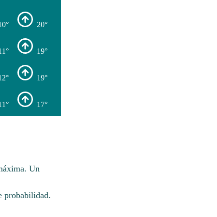
10°
20°
11°
19°
12°
19°
11°
17°
 máxima. Un
 probabilidad.