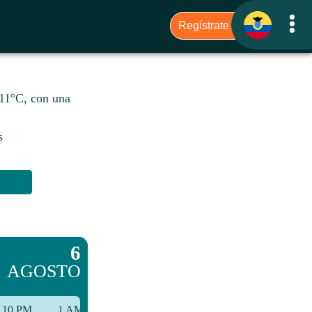
 11°C, con una
s
6
AGOSTO
10 PM
1 AM
4 AM