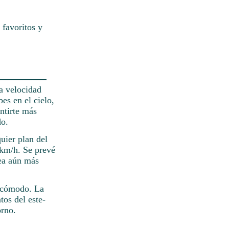
 favoritos y
a velocidad
es en el cielo,
entirte más
do.
uier plan del
 km/h. Se prevé
sea aún más
s cómodo. La
tos del este-
orno.