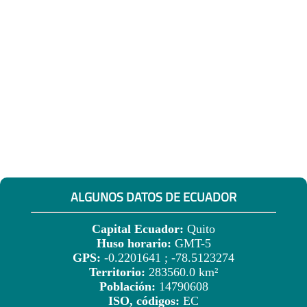
ALGUNOS DATOS DE ECUADOR
Capital Ecuador:
Quito
Huso horario:
GMT-5
GPS:
-0.2201641 ; -78.5123274
Territorio:
283560.0 km²
Población:
14790608
ISO, códigos:
EC