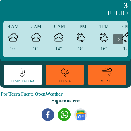
3
JULIO
4 AM
7 AM
10 AM
1 PM
4 PM
7 P
10°
10°
14°
18°
16°
12°
TEMPERATURA
VIENTO
LLUVIA
Por
Terra
Fuente
OpenWeather
Síguenos en: