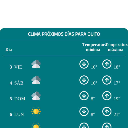
CLIMA PRÓXIMOS DÍAS PARA QUITO
Temperatura
Temperatur
Día
mínima
máxima
3
VIE
10°
18°
4
SÁB
10°
17°
5
DOM
8°
19°
6
LUN
8°
21°