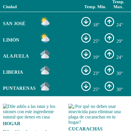
Temp.
Ciudad
Temp. Min.
Max.
SAN JOSÉ
18°
24°
LIMÓN
25°
29°
ALAJUELA
19°
24°
LIBERIA
23°
30°
PUNTARENAS
25°
30°
HOGAR
CUCARACHAS