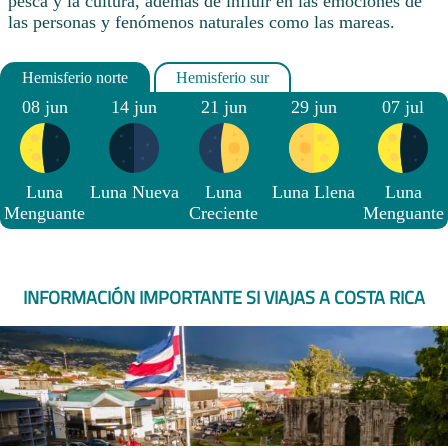
pesca y la cultura, además de influir en las emociones de
las personas y fenómenos naturales como las mareas.
08 jun
14 jun
21 jun
29 jun
07 jul
Luna
Luna Nueva
Luna
Luna Llena
Luna
Menguante
Creciente
Menguante
INFORMACIÓN IMPORTANTE SI VIAJAS A COSTA RICA