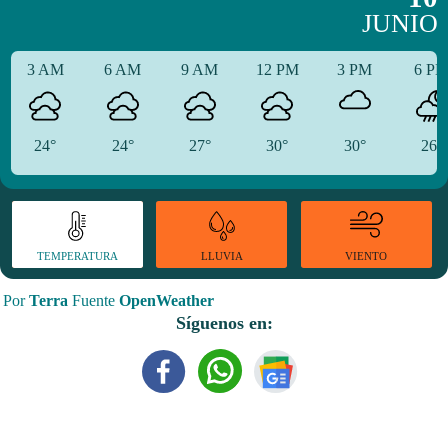
JUNIO
3 AM
6 AM
9 AM
12 PM
3 PM
6 P
24°
24°
27°
30°
30°
26°
TEMPERATURA
VIENTO
LLUVIA
Por
Terra
Fuente
OpenWeather
Síguenos en: