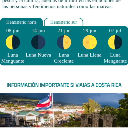
pesca y la cultura, además de influir en las emociones de
las personas y fenómenos naturales como las mareas.
08 jun
14 jun
21 jun
29 jun
07 jul
Luna
Luna Nueva
Luna
Luna Llena
Luna
Menguante
Creciente
Menguante
INFORMACIÓN IMPORTANTE SI VIAJAS A COSTA RICA