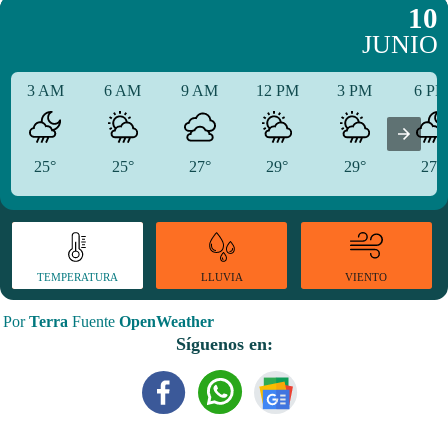
10
JUNIO
3 AM
6 AM
9 AM
12 PM
3 PM
6 P
25°
25°
27°
29°
29°
27°
TEMPERATURA
VIENTO
LLUVIA
Por
Terra
Fuente
OpenWeather
Síguenos en: