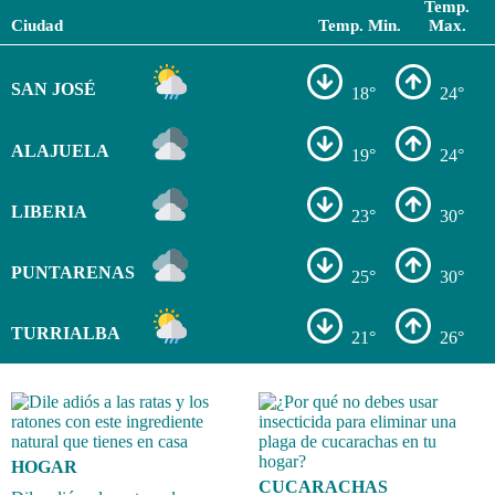
Temp.
Ciudad
Temp. Min.
Max.
SAN JOSÉ
18°
24°
ALAJUELA
19°
24°
LIBERIA
23°
30°
PUNTARENAS
25°
30°
TURRIALBA
21°
26°
HOGAR
CUCARACHAS