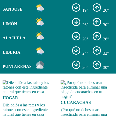
SAN JOSÉ
19°
26°
LIMÓN
26°
30°
ALAJUELA
20°
28°
LIBERIA
24°
32°
PUNTARENAS
26°
30°
HOGAR
CUCARACHAS
Dile adiós a las ratas y los
ratones con este ingrediente
¿Por qué no debes usar
natural que tienes en casa
insecticida para eliminar una