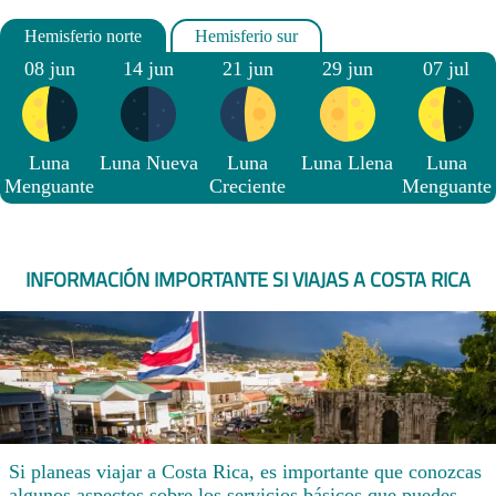
08 jun
14 jun
21 jun
29 jun
07 jul
Luna
Luna Nueva
Luna
Luna Llena
Luna
Menguante
Creciente
Menguante
INFORMACIÓN IMPORTANTE SI VIAJAS A COSTA RICA
Si planeas viajar a Costa Rica, es importante que conozcas
algunos aspectos sobre los servicios básicos que puedes