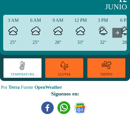
JUNIO
3 AM
6 AM
9 AM
12 PM
3 PM
6 P
25°
25°
28°
33°
32°
28°
TEMPERATURA
VIENTO
LLUVIA
Por
Terra
Fuente
OpenWeather
Síguenos en: