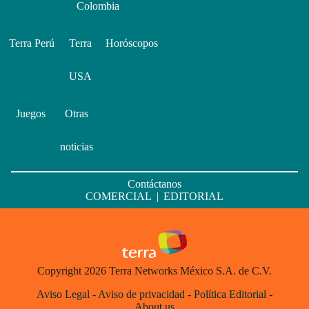
Colombia
Terra Perú
Terra
Horóscopos
USA
Juegos
Otras
noticias
Contáctanos
COMERCIAL
|
EDITORIAL
Copyright 2026 Terra Networks México S.A. de C.V.
Aviso Legal
-
Aviso de privacidad
-
Política Editorial
-
About us