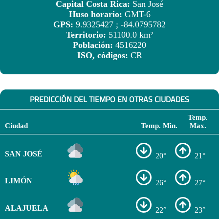
Capital Costa Rica:
San José
Huso horario:
GMT-6
GPS:
9.9325427 ; -84.0795782
Territorio:
51100.0 km²
Población:
4516220
ISO, códigos:
CR
PREDICCIÓN DEL TIEMPO EN OTRAS CIUDADES
Temp.
Ciudad
Temp. Min.
Max.
SAN JOSÉ
20°
21°
LIMÓN
26°
27°
ALAJUELA
22°
23°