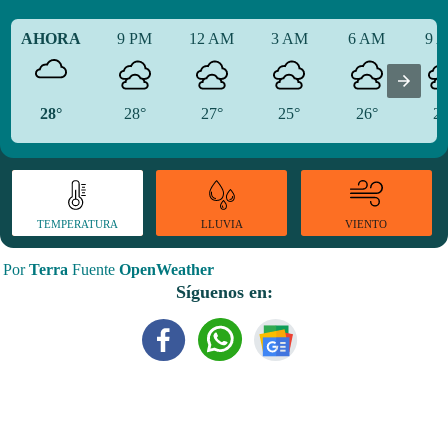
AHORA
9 PM
12 AM
3 AM
6 AM
9 
28°
28°
27°
25°
26°
29
TEMPERATURA
VIENTO
LLUVIA
Por
Terra
Fuente
OpenWeather
Síguenos en: