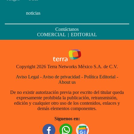
noticias
Contáctanos
COMERCIAL
|
EDITORIAL
Copyright 2026 Terra Networks México S.A. de C.V.
Aviso Legal
-
Aviso de privacidad
-
Política Editorial
-
About us
De no existir autorización previa por escrito del titular queda
expresamente prohibida la publicación, retransmisión,
edición y cualquier otro uso de los contenidos, enlaces y
demás elementos componentes.
Síguenos en: