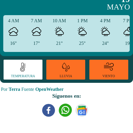
MAYO
4 AM
7 AM
10 AM
1 PM
4 PM
7 P
16°
17°
21°
25°
24°
19°
TEMPERATURA
VIENTO
LLUVIA
Por
Terra
Fuente
OpenWeather
Síguenos en: