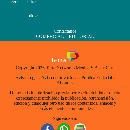
Juegos
Otras
noticias
Contáctanos
COMERCIAL
|
EDITORIAL
Copyright 2026 Terra Networks México S.A. de C.V.
Aviso Legal
-
Aviso de privacidad
-
Política Editorial
-
About us
De no existir autorización previa por escrito del titular queda
expresamente prohibida la publicación, retransmisión,
edición y cualquier otro uso de los contenidos, enlaces y
demás elementos componentes.
Síguenos en: