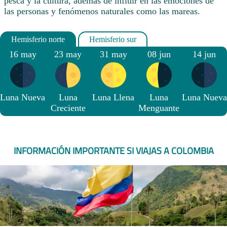
pesca y la cultura, además de influir en las emociones de
las personas y fenómenos naturales como las mareas.
16 may
23 may
31 may
08 jun
14 jun
Luna Nueva
Luna
Luna Llena
Luna
Luna Nueva
Creciente
Menguante
INFORMACIÓN IMPORTANTE SI VIAJAS A COLOMBIA