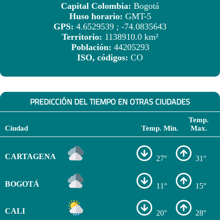
Capital Colombia:
Bogotá
Huso horario:
GMT-5
GPS:
4.6529539 ; -74.0835643
Territorio:
1138910.0 km²
Población:
44205293
ISO, códigos:
CO
PREDICCIÓN DEL TIEMPO EN OTRAS CIUDADES
Temp.
Ciudad
Temp. Min.
Max.
CARTAGENA
27°
31°
BOGOTÁ
11°
15°
CALI
20°
28°