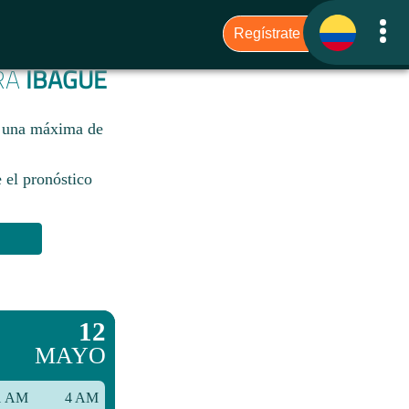
ARA
IBAGUÉ
n una máxima de
 el pronóstico
12
MAYO
1 AM
4 AM
7 AM