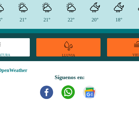
8°
21°
21°
22°
20°
18°
ATURA
VI
LLUVIA
OpenWeather
Síguenos en: