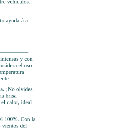
re vehículos.
to ayudará a
 intensas y con
nsidera el uso
temperatura
ente.
da. ¡No olvides
na brisa
el calor, ideal
del 100%. Con la
s vientos del