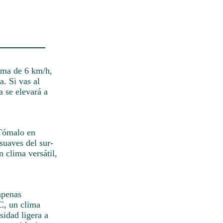
ima de 6 km/h,
. Si vas al
a se elevará a
 Tómalo en
suaves del sur-
n clima versátil,
apenas
°C, un clima
sidad ligera a