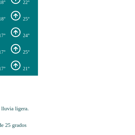
18°
22°
18°
25°
17°
24°
17°
25°
17°
21°
luvia ligera.
de 25 grados