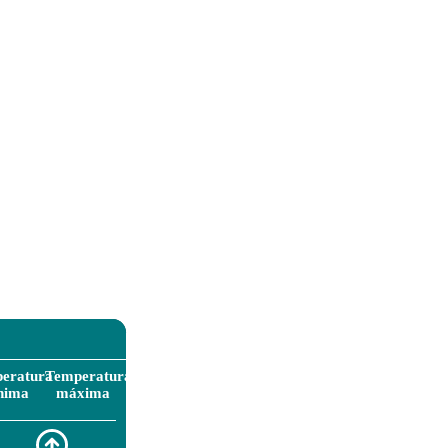
eratura
Temperatura
nima
máxima