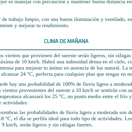
jor es manejar con precaución y mantener buena distancia ent
 de trabajo limpio, con una buena iluminación y ventilado, es
amente y mejorar tu rendimiento.
CLIMA DE MAÑANA
s vientos que provienen del sureste serán ligeros, sin ráfagas
áxima de 10 km/h. Habrá una nubosidad densa en el cielo, co
intensa para mejorar tu ánimo en ausencia de luz natural. La 
 alcanzar 24 °C, perfecta para cualquier plan que tengas en m
tarde hay una probabilidad de 100% de lluvia ligera a modera
 vientos provenientes del sureste a 10 km/h se sentirán con u
peratura alcanzará los 25 °C, un punto medio entre el frío y 
e actividades.
s sombras las probabilidades de lluvia ligera a moderada son 
8 °C, el día se perfila ideal para todo tipo de actividades. Lo
a 9 km/h, serán ligeros y sin ráfagas fuertes.