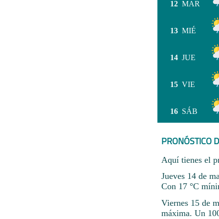
12
MAR
13
MIÉ
14
JUE
15
VIE
16
SÁB
PRONÓSTICO D
Aquí tienes el p
Jueves 14 de ma
Con 17 °C míni
Viernes 15 de m
máxima. Un 100%