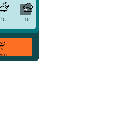
18°
18°
18°
ENTO