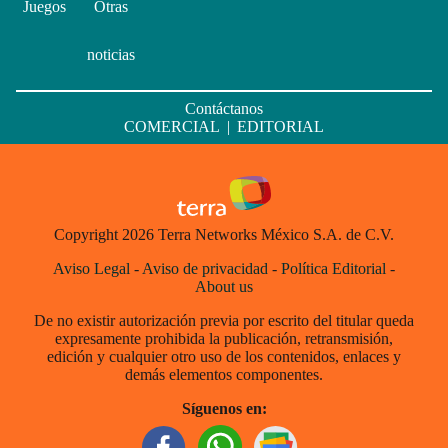
Juegos
Otras
noticias
Contáctanos
COMERCIAL
|
EDITORIAL
Copyright 2026 Terra Networks México S.A. de C.V.
Aviso Legal
-
Aviso de privacidad
-
Política Editorial
-
About us
De no existir autorización previa por escrito del titular queda
expresamente prohibida la publicación, retransmisión,
edición y cualquier otro uso de los contenidos, enlaces y
demás elementos componentes.
Síguenos en: