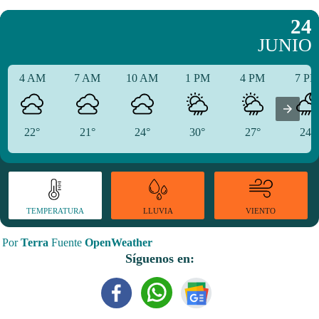
24
JUNIO
4 AM
7 AM
10 AM
1 PM
4 PM
7 P
22°
21°
24°
30°
27°
24°
TEMPERATURA
VIENTO
LLUVIA
Por
Terra
Fuente
OpenWeather
Síguenos en: