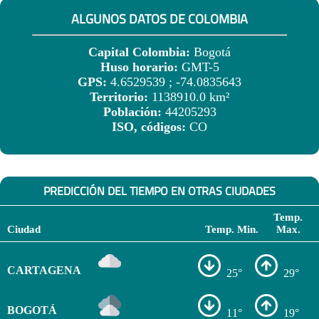
ALGUNOS DATOS DE COLOMBIA
Capital Colombia:
Bogotá
Huso horario:
GMT-5
GPS:
4.6529539 ; -74.0835643
Territorio:
1138910.0 km²
Población:
44205293
ISO, códigos:
CO
PREDICCIÓN DEL TIEMPO EN OTRAS CIUDADES
Temp.
Ciudad
Temp. Min.
Max.
CARTAGENA
25°
29°
BOGOTÁ
11°
19°