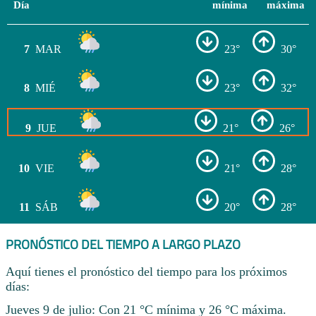
Día
mínima
máxima
7
MAR
23°
30°
8
MIÉ
23°
32°
9
JUE
21°
26°
10
VIE
21°
28°
11
SÁB
20°
28°
PRONÓSTICO DEL TIEMPO A LARGO PLAZO
Aquí tienes el pronóstico del tiempo para los próximos
días:
Jueves 9 de julio: Con 21 °C mínima y 26 °C máxima.