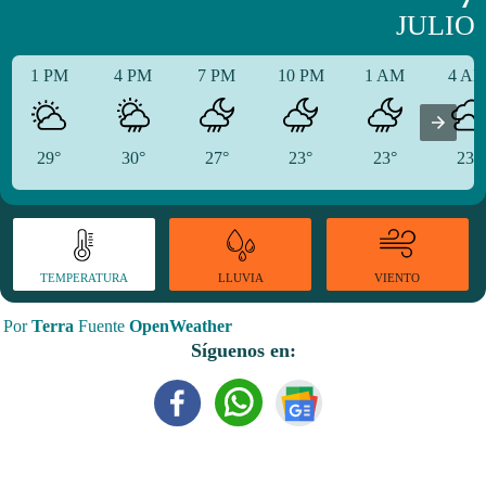
JULIO
1 PM
4 PM
7 PM
10 PM
1 AM
4 A
29°
30°
27°
23°
23°
23°
TEMPERATURA
VIENTO
LLUVIA
Por
Terra
Fuente
OpenWeather
Síguenos en: