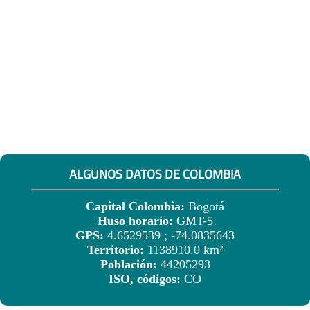
ALGUNOS DATOS DE COLOMBIA
Capital Colombia:
Bogotá
Huso horario:
GMT-5
GPS:
4.6529539 ; -74.0835643
Territorio:
1138910.0 km²
Población:
44205293
ISO, códigos:
CO