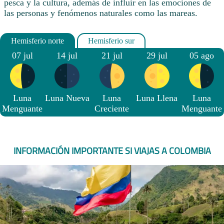
pesca y la cultura, además de influir en las emociones de
las personas y fenómenos naturales como las mareas.
07 jul
14 jul
21 jul
29 jul
05 ago
Luna
Luna Nueva
Luna
Luna Llena
Luna
Menguante
Creciente
Menguante
INFORMACIÓN IMPORTANTE SI VIAJAS A COLOMBIA