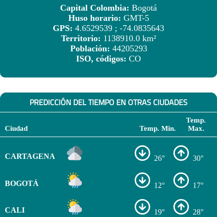
Capital Colombia:
Bogotá
Huso horario:
GMT-5
GPS:
4.6529539 ; -74.0835643
Territorio:
1138910.0 km²
Población:
44205293
ISO, códigos:
CO
PREDICCIÓN DEL TIEMPO EN OTRAS CIUDADES
Temp.
Ciudad
Temp. Min.
Max.
CARTAGENA
26°
30°
BOGOTÁ
12°
17°
CALI
19°
28°