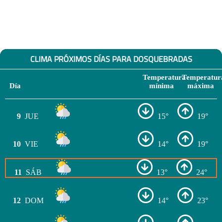
CLIMA PRÓXIMOS DÍAS PARA DOSQUEBRADAS
Temperatura
Temperatur
Día
mínima
máxima
9
JUE
15°
19°
10
VIE
14°
19°
11
SÁB
13°
24°
12
DOM
14°
23°