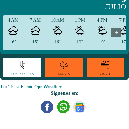
JULIO
4 AM
7 AM
10 AM
1 PM
4 PM
7 P
16°
15°
16°
19°
19°
17°
TEMPERATURA
VIENTO
LLUVIA
Por
Terra
Fuente
OpenWeather
Síguenos en: