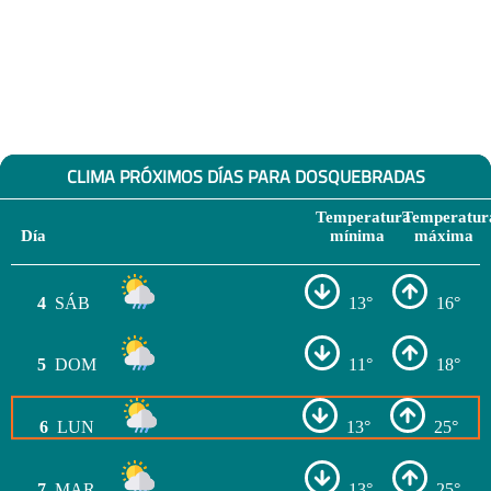
CLIMA PRÓXIMOS DÍAS PARA DOSQUEBRADAS
Temperatura
Temperatur
Día
mínima
máxima
4
SÁB
13°
16°
5
DOM
11°
18°
6
LUN
13°
25°
7
MAR
13°
25°