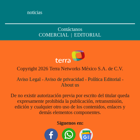
noticias
Contáctanos
COMERCIAL
|
EDITORIAL
Copyright 2026 Terra Networks México S.A. de C.V.
Aviso Legal
-
Aviso de privacidad
-
Política Editorial
-
About us
De no existir autorización previa por escrito del titular queda
expresamente prohibida la publicación, retransmisión,
edición y cualquier otro uso de los contenidos, enlaces y
demás elementos componentes.
Síguenos en: