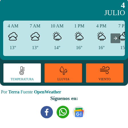
4
JULIO
4 AM
7 AM
10 AM
1 PM
4 PM
7 P
13°
13°
14°
16°
16°
15°
TEMPERATURA
VIENTO
LLUVIA
Por
Terra
Fuente
OpenWeather
Síguenos en: