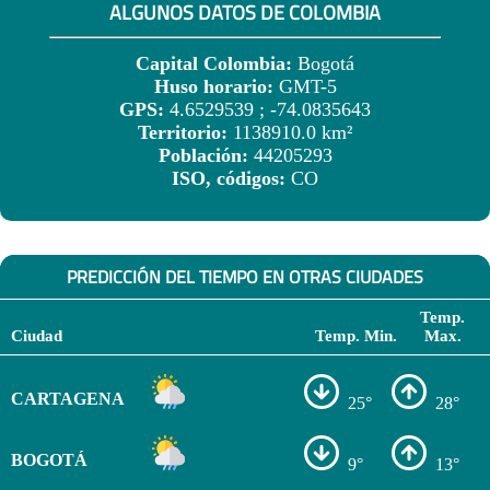
ALGUNOS DATOS DE COLOMBIA
Capital Colombia:
Bogotá
Huso horario:
GMT-5
GPS:
4.6529539 ; -74.0835643
Territorio:
1138910.0 km²
Población:
44205293
ISO, códigos:
CO
PREDICCIÓN DEL TIEMPO EN OTRAS CIUDADES
Temp.
Ciudad
Temp. Min.
Max.
CARTAGENA
25°
28°
BOGOTÁ
9°
13°