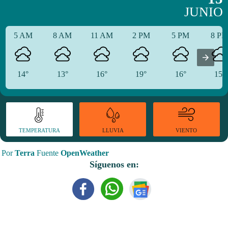
JUNIO
5 AM
8 AM
11 AM
2 PM
5 PM
8 P
14°
13°
16°
19°
16°
15°
TEMPERATURA
VIENTO
LLUVIA
Por
Terra
Fuente
OpenWeather
Síguenos en: