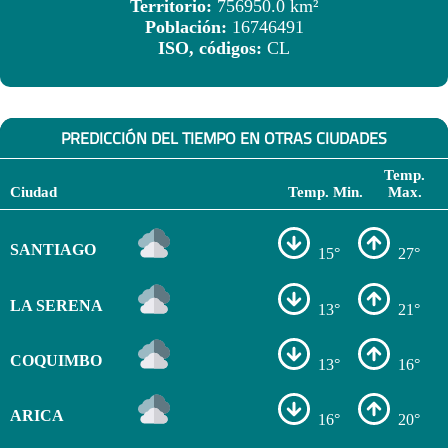
Territorio:
756950.0 km²
Población:
16746491
ISO, códigos:
CL
PREDICCIÓN DEL TIEMPO EN OTRAS CIUDADES
Temp.
Ciudad
Temp. Min.
Max.
SANTIAGO
15°
27°
LA SERENA
13°
21°
COQUIMBO
13°
16°
ARICA
16°
20°