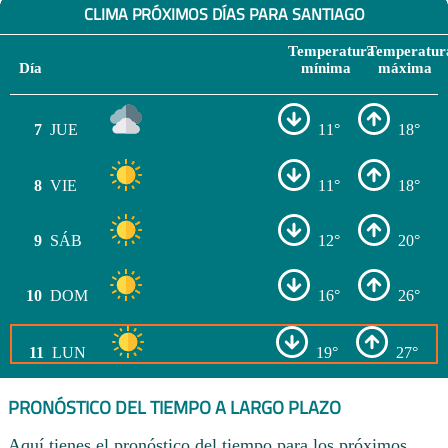
CLIMA PRÓXIMOS DÍAS PARA SANTIAGO
Temperatura
Temperatur
Día
mínima
máxima
7
JUE
11°
18°
8
VIE
11°
18°
9
SÁB
12°
20°
10
DOM
16°
26°
11
LUN
19°
27°
PRONÓSTICO DEL TIEMPO A LARGO PLAZO
Aquí tienes el pronóstico del tiempo para los próximos