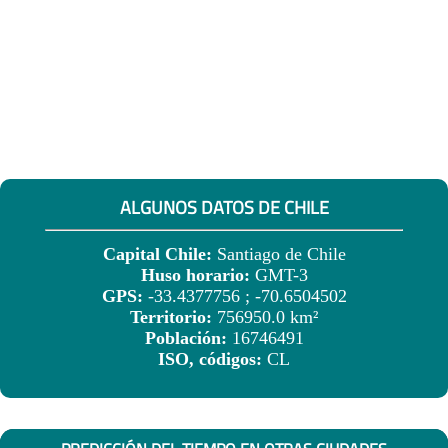
ALGUNOS DATOS DE CHILE
Capital Chile:
Santiago de Chile
Huso horario:
GMT-3
GPS:
-33.4377756 ; -70.6504502
Territorio:
756950.0 km²
Población:
16746491
ISO, códigos:
CL