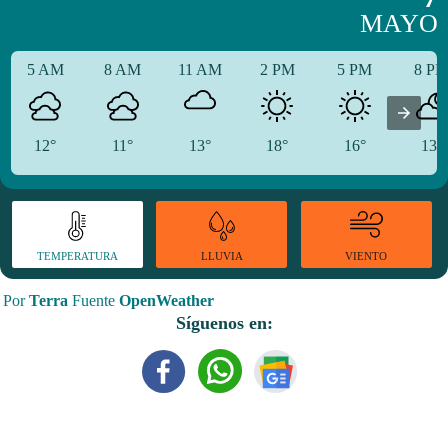
MAYO
5 AM
8 AM
11 AM
2 PM
5 PM
8 P
12°
11°
13°
18°
16°
13°
TEMPERATURA
VIENTO
LLUVIA
Por
Terra
Fuente
OpenWeather
Síguenos en: