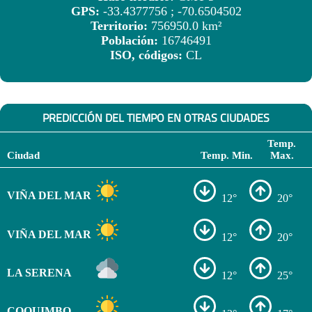
GPS:
-33.4377756 ; -70.6504502
Territorio:
756950.0 km²
Población:
16746491
ISO, códigos:
CL
PREDICCIÓN DEL TIEMPO EN OTRAS CIUDADES
Temp.
Ciudad
Temp. Min.
Max.
VIÑA DEL MAR
12°
20°
VIÑA DEL MAR
12°
20°
LA SERENA
12°
25°
COQUIMBO