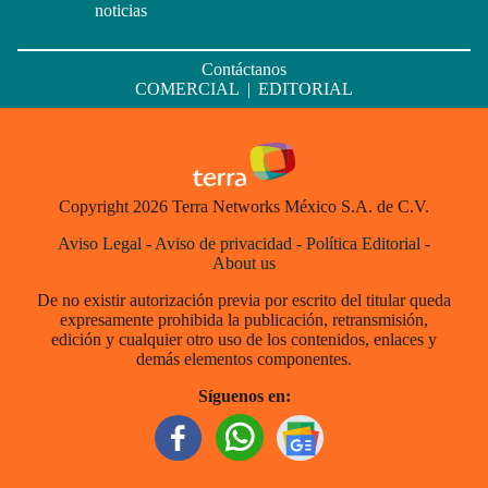
noticias
Contáctanos
COMERCIAL
|
EDITORIAL
Copyright 2026 Terra Networks México S.A. de C.V.
Aviso Legal
-
Aviso de privacidad
-
Política Editorial
-
About us
De no existir autorización previa por escrito del titular queda
expresamente prohibida la publicación, retransmisión,
edición y cualquier otro uso de los contenidos, enlaces y
demás elementos componentes.
Síguenos en: