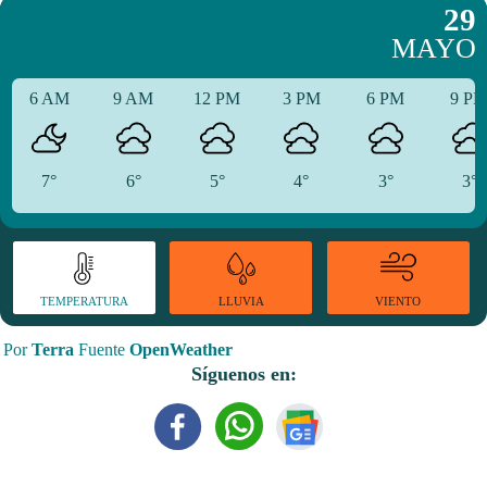
29
MAYO
6 AM
9 AM
12 PM
3 PM
6 PM
9 P
7°
6°
5°
4°
3°
3°
TEMPERATURA
VIENTO
LLUVIA
Por
Terra
Fuente
OpenWeather
Síguenos en: