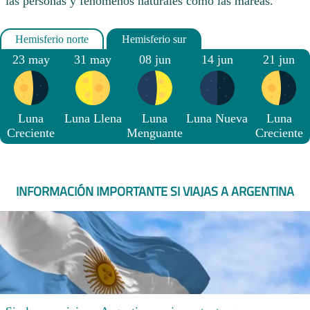
las personas y fenómenos naturales como las mareas.
23 may
31 may
08 jun
14 jun
21 jun
Luna
Luna Llena
Luna
Luna Nueva
Luna
Creciente
Menguante
Creciente
INFORMACIÓN IMPORTANTE SI VIAJAS A ARGENTINA