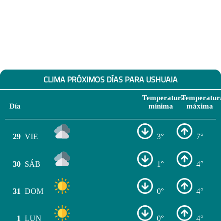
CLIMA PRÓXIMOS DÍAS PARA USHUAIA
Temperatura
Temperatur
Día
mínima
máxima
29
VIE
3°
7°
30
SÁB
1°
4°
31
DOM
0°
4°
1
LUN
0°
4°