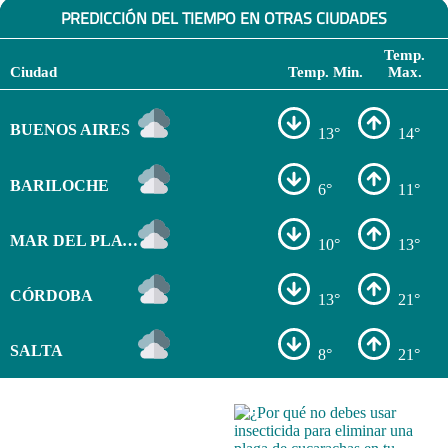
PREDICCIÓN DEL TIEMPO EN OTRAS CIUDADES
Temp.
Ciudad
Temp. Min.
Max.
BUENOS AIRES
13°
14°
BARILOCHE
6°
11°
MAR DEL PLATA
10°
13°
CÓRDOBA
13°
21°
SALTA
8°
21°