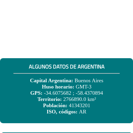
ALGUNOS DATOS DE ARGENTINA
Capital Argentina:
Buenos Aires
Huso horario:
GMT-3
GPS:
-34.6075682 ; -58.4370894
Territorio:
2766890.0 km²
Población:
41343201
ISO, códigos:
AR