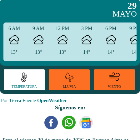
29
MAYO
6 AM
9 AM
12 PM
3 PM
6 PM
9 P
13°
13°
13°
14°
14°
14°
TEMPERATURA
VIENTO
LLUVIA
Por
Terra
Fuente
OpenWeather
Síguenos en: