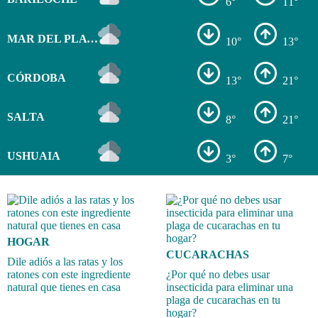
6°
11°
MAR DEL PLATA
10°
13°
CÓRDOBA
13°
21°
SALTA
8°
21°
USHUAIA
3°
7°
HOGAR
CUCARACHAS
Dile adiós a las ratas y los
ratones con este ingrediente
¿Por qué no debes usar
natural que tienes en casa
insecticida para eliminar una
plaga de cucarachas en tu
hogar?