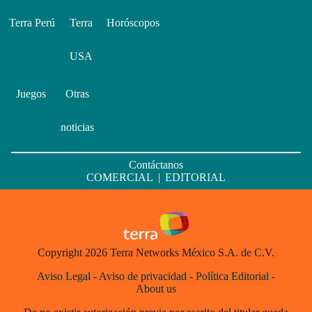
Terra Perú
Terra
Horóscopos
USA
Juegos
Otras
noticias
Contáctanos
COMERCIAL
|
EDITORIAL
Copyright 2026 Terra Networks México S.A. de C.V.
Aviso Legal
-
Aviso de privacidad
-
Política Editorial
-
About us