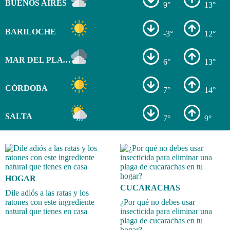
BUENOS AIRES
9°
13°
BARILOCHE
-3°
12°
MAR DEL PLATA
6°
13°
CÓRDOBA
7°
14°
SALTA
7°
9°
HOGAR
CUCARACHAS
Dile adiós a las ratas y los
ratones con este ingrediente
¿Por qué no debes usar
natural que tienes en casa
insecticida para eliminar una
plaga de cucarachas en tu
hogar?