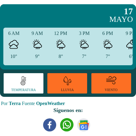
17
MAYO
6 AM
9 AM
12 PM
3 PM
6 PM
9 P
10°
9°
8°
7°
7°
6°
TEMPERATURA
VIENTO
LLUVIA
Por
Terra
Fuente
OpenWeather
Síguenos en: