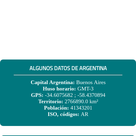
ALGUNOS DATOS DE ARGENTINA
Capital Argentina:
Buenos Aires
Huso horario:
GMT-3
GPS:
-34.6075682 ; -58.4370894
Territorio:
2766890.0 km²
Población:
41343201
ISO, códigos:
AR