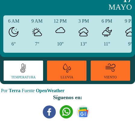
MAYO
6 AM
9 AM
12 PM
3 PM
6 PM
9 P
6°
7°
10°
13°
11°
9°
TEMPERATURA
VIENTO
LLUVIA
Por
Terra
Fuente
OpenWeather
Síguenos en: