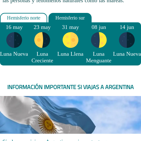
las personas y fenómenos naturales como las mareas.
16 may
23 may
31 may
08 jun
14 jun
Luna Nueva
Luna
Luna Llena
Luna
Luna Nueva
Creciente
Menguante
INFORMACIÓN IMPORTANTE SI VIAJAS A ARGENTINA