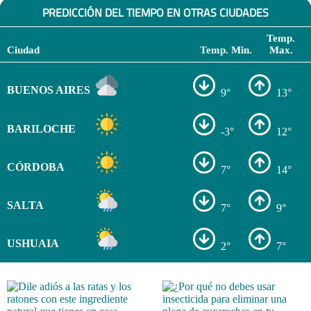
PREDICCIÓN DEL TIEMPO EN OTRAS CIUDADES
Temp.
Ciudad
Temp. Min.
Max.
BUENOS AIRES
9°
13°
BARILOCHE
-3°
12°
CÓRDOBA
7°
14°
SALTA
7°
9°
USHUAIA
2°
7°