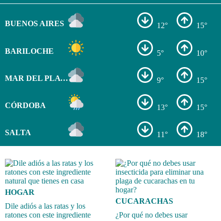
BUENOS AIRES
12°
15°
BARILOCHE
5°
10°
MAR DEL PLATA
9°
15°
CÓRDOBA
13°
15°
SALTA
11°
18°
HOGAR
CUCARACHAS
Dile adiós a las ratas y los
ratones con este ingrediente
¿Por qué no debes usar