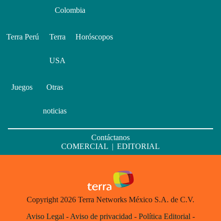
Colombia
Terra Perú
Terra
Horóscopos
USA
Juegos
Otras
noticias
Contáctanos
COMERCIAL
|
EDITORIAL
Copyright 2026 Terra Networks México S.A. de C.V.
Aviso Legal
-
Aviso de privacidad
-
Política Editorial
-