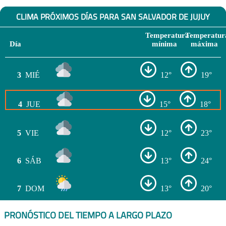
CLIMA PRÓXIMOS DÍAS PARA SAN SALVADOR DE JUJUY
Temperatura
Temperatur
Día
mínima
máxima
3
MIÉ
12°
19°
4
JUE
15°
18°
5
VIE
12°
23°
6
SÁB
13°
24°
7
DOM
13°
20°
PRONÓSTICO DEL TIEMPO A LARGO PLAZO