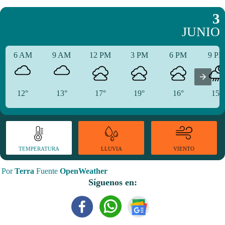
3
JUNIO
6 AM
9 AM
12 PM
3 PM
6 PM
9 P
12°
13°
17°
19°
16°
15°
TEMPERATURA
VIENTO
LLUVIA
Por
Terra
Fuente
OpenWeather
Síguenos en: