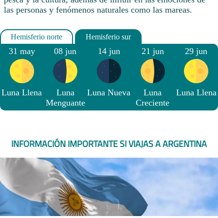
las personas y fenómenos naturales como las mareas.
31 may
08 jun
14 jun
21 jun
29 jun
Luna Llena
Luna
Luna Nueva
Luna
Luna Llena
Menguante
Creciente
INFORMACIÓN IMPORTANTE SI VIAJAS A ARGENTINA