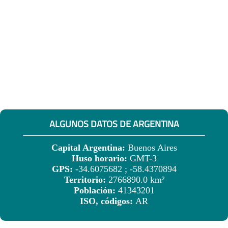
ALGUNOS DATOS DE ARGENTINA
Capital Argentina:
Buenos Aires
Huso horario:
GMT-3
GPS:
-34.6075682 ; -58.4370894
Territorio:
2766890.0 km²
Población:
41343201
ISO, códigos:
AR