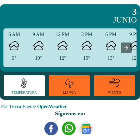
3
JUNIO
6 AM
9 AM
12 PM
3 PM
6 PM
9 P
9°
10°
12°
15°
13°
12°
TEMPERATURA
VIENTO
LLUVIA
Por
Terra
Fuente
OpenWeather
Síguenos en: