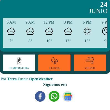
24
JUNIO
6 AM
9 AM
12 PM
3 PM
6 PM
9 P
7°
8°
10°
13°
13°
9°
TEMPERATURA
VIENTO
LLUVIA
Por
Terra
Fuente
OpenWeather
Síguenos en: