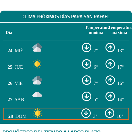
CLIMA PRÓXIMOS DÍAS PARA SAN RAFAEL
Temperatura
Temperatur
Día
mínima
máxima
24
MIÉ
7°
13°
25
JUE
6°
17°
26
VIE
7°
16°
27
SÁB
5°
14°
28
DOM
3°
10°