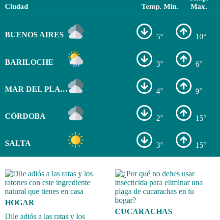
Ciudad
Temp. Min.
Max.
BUENOS AIRES
5°
10°
BARILOCHE
3°
6°
MAR DEL PLATA
4°
9°
CÓRDOBA
2°
15°
SALTA
3°
15°
HOGAR
CUCARACHAS
Dile adiós a las ratas y los