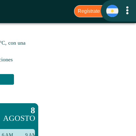
6°C, con una
ciones
8
AGOSTO
6 AM
9 AM
12 PM