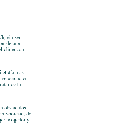
/h, sin ser
tar de una
el clima con
á el día más
a velocidad en
rutar de la
in obstáculos
orte-noreste, de
gar acogedor y