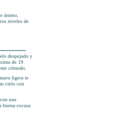
de ánimo,
ros niveles de
ielo despejado y
máxima de 19
tente cómodo.
arra ligera te
un cielo con
 con una
na buena excusa