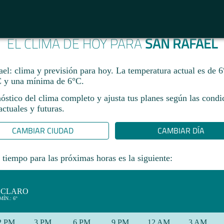
EL CLIMA DE HOY PARA
SAN RAFAEL
el: clima y previsión para hoy. La temperatura actual es de 
 y una mínima de 6°C.​
óstico del clima completo y ajusta tus planes según las condi
ctuales y futuras.
CAMBIAR CIUDAD
CAMBIAR DÍA
 tiempo para las próximas horas es la siguiente:
 CLARO
MÍN.: 6°
2 PM
3 PM
6 PM
9 PM
12 AM
3 AM