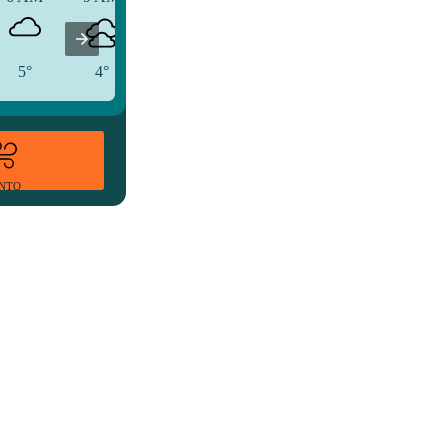
5°
4°
9°
ENTO