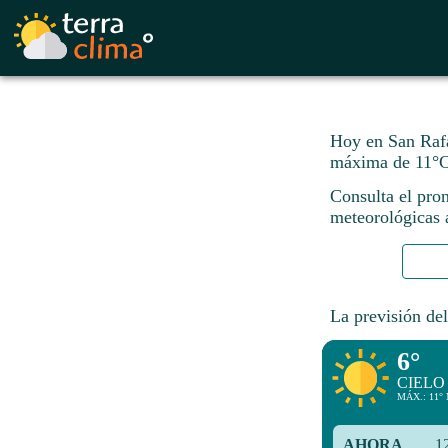
Hoy en San Rafa
máxima de 11°C
Consulta el pron
meteorológicas a
La previsión del
6°
CIELO
MÁX.: 11° 
AHORA
1