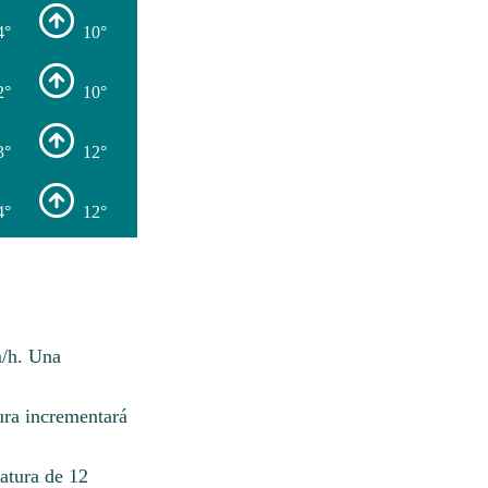
4°
10°
2°
10°
3°
12°
4°
12°
m/h. Una
ura incrementará
atura de 12