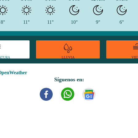
8°
11°
11°
10°
9°
6°
ATURA
VI
LLUVIA
OpenWeather
Síguenos en: