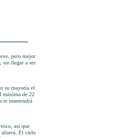
leve, pero mejor
 sin llegar a ser
en su mayoría el
dad máxima de 22
ra te mantendrá
resco, así que
afuera. El cielo