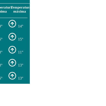
eratura
Temperatura
nima
máxima
9°
14°
6°
15°
3°
11°
3°
13°
6°
13°