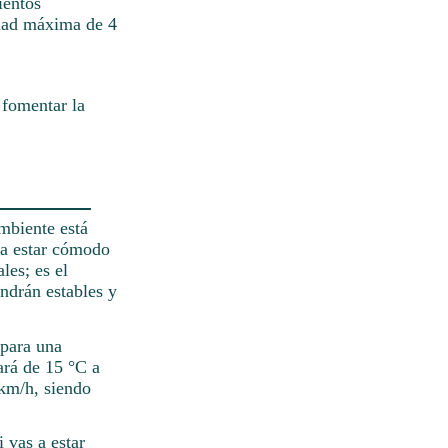
ientos
idad máxima de 4
 fomentar la
mbiente está
 a estar cómodo
les; es el
ndrán estables y
 para una
ará de 15 °C a
 km/h, siendo
 vas a estar