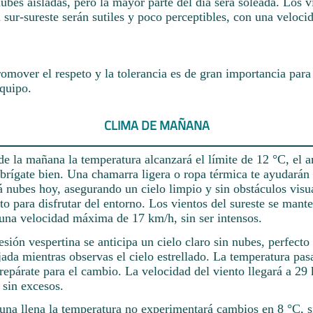
ubes aisladas, pero la mayor parte del día será soleada. Los v
 sur-sureste serán sutiles y poco perceptibles, con una veloc
omover el respeto y la tolerancia es de gran importancia para
quipo.
CLIMA DE MAÑANA
e la mañana la temperatura alcanzará el límite de 12 °C, el a
abrígate bien. Una chamarra ligera o ropa térmica te ayudarán
 nubes hoy, asegurando un cielo limpio y sin obstáculos visua
 para disfrutar del entorno. Los vientos del sureste se mante
 una velocidad máxima de 17 km/h, sin ser intensos.
sesión vespertina se anticipa un cielo claro sin nubes, perfecto
jada mientras observas el cielo estrellado. La temperatura pas
repárate para el cambio. La velocidad del viento llegará a 29
 sin excesos.
luna llena la temperatura no experimentará cambios en 8 °C, si