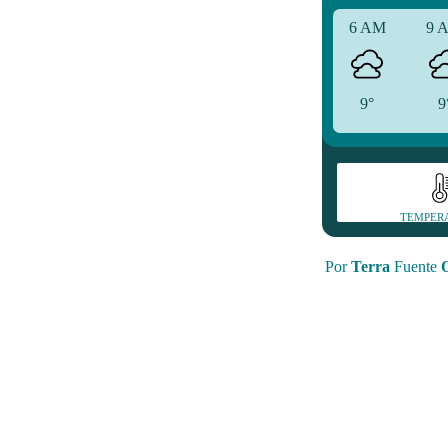
6 AM
9 
9°
9
TEMPER
Por
Terra
Fuente