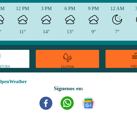
AM
12 PM
3 PM
6 PM
9 PM
12 AM
°
11°
14°
13°
9°
7°
ATURA
VI
LLUVIA
OpenWeather
Síguenos en: