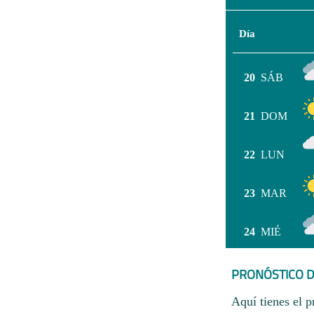
Día
20
SÁB
21
DOM
22
LUN
23
MAR
24
MIÉ
PRONÓSTICO D
Aquí tienes el p