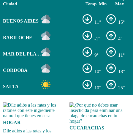
Ciudad
Temp. Min.
Max.
BUENOS AIRES
11°
15°
BARILOCHE
-1°
4°
MAR DEL PLATA
9°
11°
CÓRDOBA
10°
18°
SALTA
10°
25°
HOGAR
CUCARACHAS
Dile adiós a las ratas y los