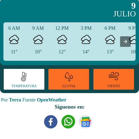
9
JULIO
6 AM
9 AM
12 PM
3 PM
6 PM
9 P
11°
10°
12°
14°
13°
10°
TEMPERATURA
VIENTO
LLUVIA
Por
Terra
Fuente
OpenWeather
Síguenos en: