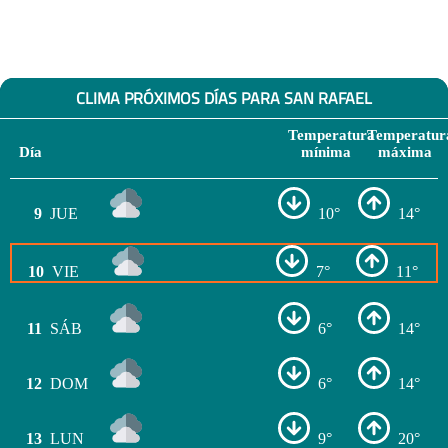
CLIMA PRÓXIMOS DÍAS PARA SAN RAFAEL
Temperatura
Temperatur
Día
mínima
máxima
9
JUE
10°
14°
10
VIE
7°
11°
11
SÁB
6°
14°
12
DOM
6°
14°
13
LUN
9°
20°