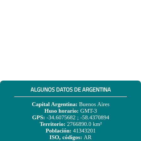
ALGUNOS DATOS DE ARGENTINA
Capital Argentina:
Buenos Aires
Huso horario:
GMT-3
GPS:
-34.6075682 ; -58.4370894
Territorio:
2766890.0 km²
Población:
41343201
ISO, códigos:
AR