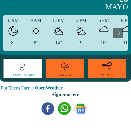
MAYO
6 AM
9 AM
12 PM
3 PM
6 PM
9 P
8°
8°
14°
19°
16°
11°
TEMPERATURA
VIENTO
LLUVIA
Por
Terra
Fuente
OpenWeather
Síguenos en: