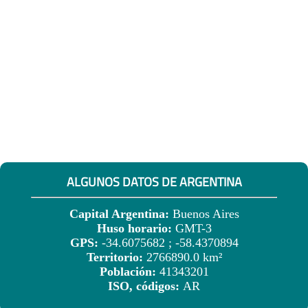
ALGUNOS DATOS DE ARGENTINA
Capital Argentina:
Buenos Aires
Huso horario:
GMT-3
GPS:
-34.6075682 ; -58.4370894
Territorio:
2766890.0 km²
Población:
41343201
ISO, códigos:
AR