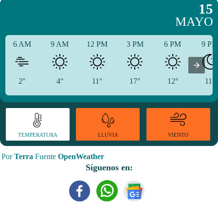
15
MAYO
6 AM
9 AM
12 PM
3 PM
6 PM
9 P
2°
4°
11°
17°
12°
11°
TEMPERATURA
VIENTO
LLUVIA
Por
Terra
Fuente
OpenWeather
Síguenos en: