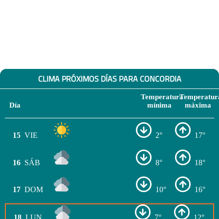
CLIMA PRÓXIMOS DÍAS PARA CONCORDIA
Temperatura
Temperatur
Día
mínima
máxima
15
VIE
2°
17°
16
SÁB
8°
18°
17
DOM
10°
16°
18
LUN
7°
12°