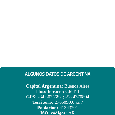
ALGUNOS DATOS DE ARGENTINA
Capital Argentina:
Buenos Aires
Huso horario:
GMT-3
GPS:
-34.6075682 ; -58.4370894
Territorio:
2766890.0 km²
Población:
41343201
ISO, códigos:
AR