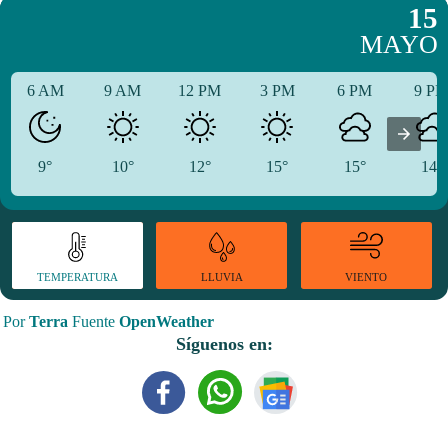
15
MAYO
6 AM
9 AM
12 PM
3 PM
6 PM
9 P
9°
10°
12°
15°
15°
14°
TEMPERATURA
VIENTO
LLUVIA
Por
Terra
Fuente
OpenWeather
Síguenos en: