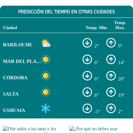
PREDICCIÓN DEL TIEMPO EN OTRAS CIUDADES
Temp.
Ciudad
Temp. Min.
Max.
BARILOCHE
2°
9°
MAR DEL PLATA
6°
14°
CÓRDOBA
6°
20°
SALTA
8°
19°
USHUAIA
-1°
2°