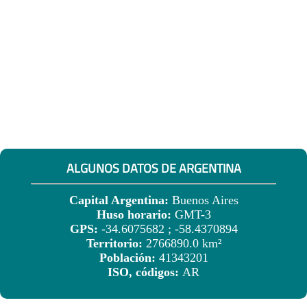
ALGUNOS DATOS DE ARGENTINA
Capital Argentina:
Buenos Aires
Huso horario:
GMT-3
GPS:
-34.6075682 ; -58.4370894
Territorio:
2766890.0 km²
Población:
41343201
ISO, códigos:
AR