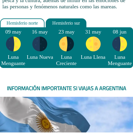
pesca y la cultura, además de influir en las emociones de
las personas y fenómenos naturales como las mareas.
09 may
16 may
23 may
31 may
08 jun
Luna
Luna Nueva
Luna
Luna Llena
Luna
Menguante
Creciente
Menguante
INFORMACIÓN IMPORTANTE SI VIAJAS A ARGENTINA